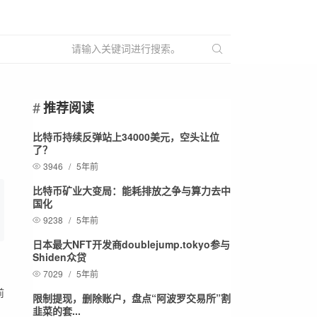
推荐阅读
比特币持续反弹站上34000美元，空头让位
了？
3946
/
5年前
比特币矿业大变局：能耗排放之争与算力去中
国化
9238
/
5年前
日本最大NFT开发商doublejump.tokyo参与
Shiden众贷
7029
/
5年前
前
限制提现，删除账户，盘点“阿波罗交易所”割
韭菜的套...