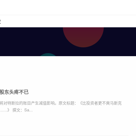
议
股东头疼不已
将对特斯拉的账目产生减值影响。原文标题：《比投资者更不爽马斯克
》 撰文：Sa...