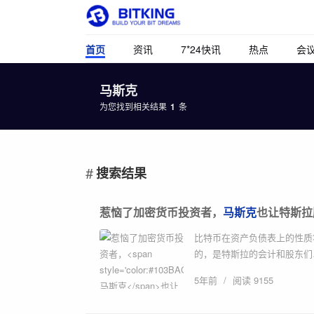
首页
资讯
7*24快讯
热点
会
马斯克
为您找到相关结果
1
条
搜索结果
惹恼了加密货币投资者，
马斯克
也让特斯拉
比特币在资产负债表上的性质
的，是特斯拉的会计和股东们……
5年前
/
阅读 9155