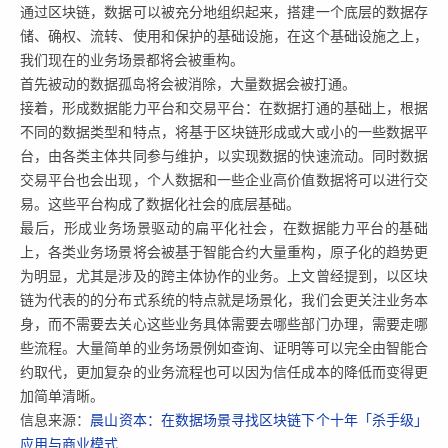
通过区块链，数据可以被充分地组织起来，搭建一个底层的数据存
储、确权、流转、使用和保护的基础设施，在这个基础设施之上，
我们现在的业务场景都将会被重构。
首先被动的数据孤岛将会被消除，大量数据会被打通。
接着，形成数据能力平台和交易平台：在数据打通的基础上，根据
不同的数据类型和特点，将基于区块链形成或大或小的一些数据平
台，由各类主体共同参与维护，以实现数据的快速流动。同时数据
交易平台也会出现，个人数据和一些企业高价值数据将可以进行交
易。这些平台构成了数据化社会的底层基础。
最后，形成业务场景驱动的扁平化社会，在数据能力平台的基础
上，各类业务场景将会被基于智能合约大量重构，原子化的趋势更
为明显，尤其是涉及的跨主体协作的业务。上文曾经提到，以区块
链为代表的的分布式系统的特点就是场景化，我们会更关注业务本
身，而不需要去关心这些业务具体需要去哪些部门办理，需要走哪
些流程。大量简单的业务场景例如查询、证明等可以完全由智能合
约取代，更加复杂的业务流程也可以因为信任成本的降低而变得更
加简单清晰。
信息来源：
晨山资本：在数据场景寻找区块链下个十年「杀手级」
应用与商业模式