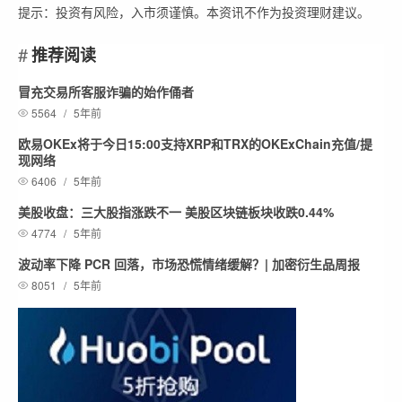
提示：投资有风险，入市须谨慎。本资讯不作为投资理财建议。
推荐阅读
冒充交易所客服诈骗的始作俑者
5564
/
5年前
欧易OKEx将于今日15:00支持XRP和TRX的OKExChain充值/提
现网络
6406
/
5年前
美股收盘：三大股指涨跌不一 美股区块链板块收跌0.44%
4774
/
5年前
波动率下降 PCR 回落，市场恐慌情绪缓解？| 加密衍生品周报
8051
/
5年前