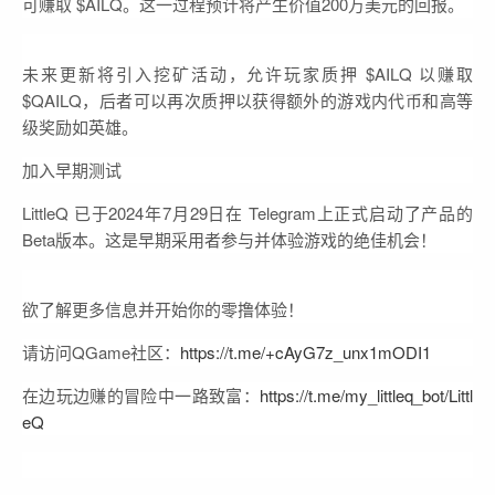
可赚取 $AILQ。这一过程预计将产生价值200万美元的回报。
未来更新将引入挖矿活动，允许玩家质押 $AILQ 以赚取
$QAILQ，后者可以再次质押以获得额外的游戏内代币和高等
级奖励如英雄。
加入早期测试
LittleQ 已于2024年7月29日在 Telegram上正式启动了产品的
Beta版本。这是早期采用者参与并体验游戏的绝佳机会！
欲了解更多信息并开始你的零撸体验！
请访问QGame社区：
https://t.me/+cAyG7z_unx1mODI1
在边玩边赚的冒险中一路致富：
https://t.me/my_littleq_bot/Littl
eQ