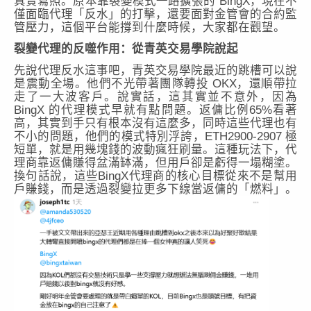
真實寫照。原本靠裂變模式一路擴張的 BingX，現在不
僅面臨代理「反水」的打擊，還要面對金管會的合約監
管壓力，這個平台能撐到什麼時候，大家都在觀望。
裂變代理的反噬作用：從青英交易學院說起
先說代理反水這事吧，青英交易學院最近的跳槽可以說
是震動全場。他們不光帶著團隊轉投 OKX，還順帶拉
走了一大波客戶。說實話，這其實並不意外，因為
BingX 的代理模式早就有點問題。返傭比例65%看著
高，其實到手只有根本沒有這麼多，同時這些代理也有
不小的問題，他們的模式特別浮誇，ETH2900-2907 極
短單，就是用幾塊錢的波動瘋狂刷量。這種玩法下，代
理商靠返傭賺得盆滿缽滿，但用戶卻是虧得一塌糊塗。
換句話說，這些BingX代理商的核心目標從來不是幫用
戶賺錢，而是透過裂變拉更多下線當返傭的「燃料」。