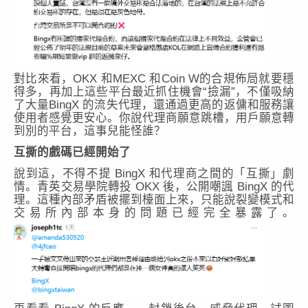
對比來看，OKX 和MEXC 和Coin W的合規佈局就要穩
得多，再加上這些平台最近抓住機會“撿漏”，不僅吸納
了大量BingX 的流失代理，還通過更高的返傭和服務讓
使用者感覺更安心。你說代理商願意跳槽，用戶願意轉
到別的平台，這事兒能怪誰？
互撕的戲碼已經開始了
說到這，不得不提 BingX 和代理商之間的「互撕」劇
情。青英交易學院轉投 OKX 後，公開嘲諷 BingX 的代
理。這種內部矛盾被擺到檯面上來，只能說裂變模式和
交易所內部本身的問題已經完全暴露了。