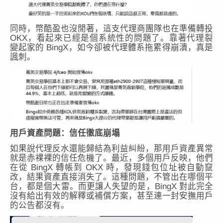
同時，幣酷盈也沒閒著，這支代理商團隊也在準備轉投
OKX，看起來已經是個系統性的問題了。靠著代理裂
變起家的 BingX，如今卻被代理體系拖累得崩潰，真是
諷刺。
用戶資產問題：信任徹底崩塌
如果說代理反水還能歸結為利益糾紛，那用戶資產異常
就是赤裸裸的信任危機了。最近，多個用戶反映，他們
在從 BingX 轉帳到 OKX 時，發現錢包位址被自動竄
改，結果資產直接消失了。這種問題，不管出在哪個平
台，都是個大雷。而更讓人失望的是，BingX 對此完全
沒有給出有效的解釋或補償方案，甚至連一封安撫用戶
的公告都沒有。