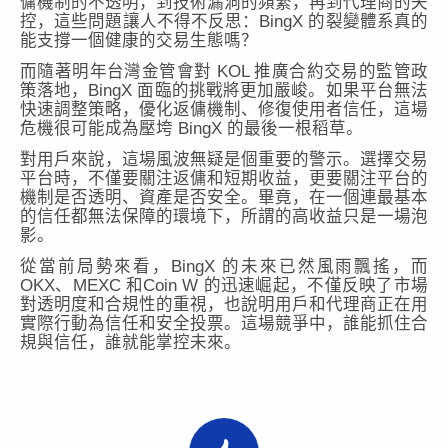
傭機制的不透明，到技術漏洞的頻繁，再到代理商的失
控，這些問題讓人不得不反思：BingX 的裂變體系真的
能支撐一個健康的交易生態嗎？
而隨著明年台灣金管會對 KOL 推廣合約交易的監管政
策落地，BingX 面臨的挑戰將更加嚴峻。如果平台無法
快速調整策略，優化返傭機制、修復使用者信任，這場
危機很可能成為壓垮 BingX 的最後一根稻草。
對用戶來說，這場風波無疑是個重要的警示。選擇交易
平台時，不僅要關注返傭和短期收益，更要關注平台的
機制是否透明、資產是否安全。畢竟，在一個連最基本
的信任都無法保障的環境下，所謂的高收益只是一場泡
影。
從當前局勢來看，BingX 的未來已
然風雨飄搖，而
OKX、MEXC 和Coin W 的迅速崛起，不僅反映了市場
對透明度和合規性的重視，也說明用戶和代理商正在用
實際行動為信任和安全投票。這場競爭中，誰能抓住合
規與信任，誰就能掌控未來。