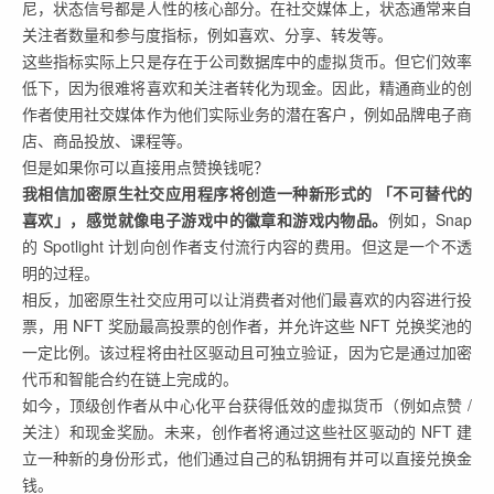
尼，状态信号都是人性的核心部分。在社交媒体上，状态通常来自
关注者数量和参与度指标，例如喜欢、分享、转发等。
这些指标实际上只是存在于公司数据库中的虚拟货币。但它们效率
低下，因为很难将喜欢和关注者转化为现金。因此，精通商业的创
作者使用社交媒体作为他们实际业务的潜在客户，例如品牌电子商
店、商品投放、课程等。
但是如果你可以直接用点赞换钱呢？
我相信加密原生社交应用程序将创造一种新形式的 「不可替代的
喜欢」，感觉就像电子游戏中的徽章和游戏内物品。
例如，Snap
的 Spotlight 计划向创作者支付流行内容的费用。但这是一个不透
明的过程。
相反，加密原生社交应用可以让消费者对他们最喜欢的内容进行投
票，用 NFT 奖励最高投票的创作者，并允许这些 NFT 兑换奖池的
一定比例。该过程将由社区驱动且可独立验证，因为它是通过加密
代币和智能合约在链上完成的。
如今，顶级创作者从中心化平台获得低效的虚拟货币（例如点赞 /
关注）和现金奖励。未来，创作者将通过这些社区驱动的 NFT 建
立一种新的身份形式，他们通过自己的私钥拥有并可以直接兑换金
钱。