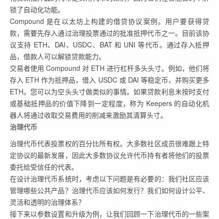
锁了自动化功能。
Compound 是在以太坊上构建的借贷协议案例。用户要获得贷
款，需要先存入通过治理投票通过的批准抵押代币之一。目前该协
议支持 ETH、DAI、USDC、BAT 和 UNI 等代币。通过存入抵押
品，借款人可以解锁贷款能力。
交易者使用 Compound 对 ETH 进行杠杆多头头寸。例如，他们将
存入 ETH 作为抵押品，借入 USDC 或 DAI 等稳定币，并购买更多
ETH。您可以为空头头寸做类似的事情。如果贷款利息未按时支付
或基础抵押品的价值下降到一定程度，称为 Keepers 的自动化机
器人将通过收取交易费用的削减来激励其清算头寸。
治理代币
治理代币代表投票权的百分比所有权。大多数社区成员很难跟上特
定协议的最新发展，因此大多数协议允许代币持有者将他们的投票
委托给受信任的代表。
在设计治理代币系统时，考虑以下问题是有必要的：我们社区应该
管理哪些公共产品？治理代币应该如何发行？我们如何设计公平、
灵活和透明的治理体系？
接下来以参数设置和升级为例，让我们回顾一下治理代币的一些案