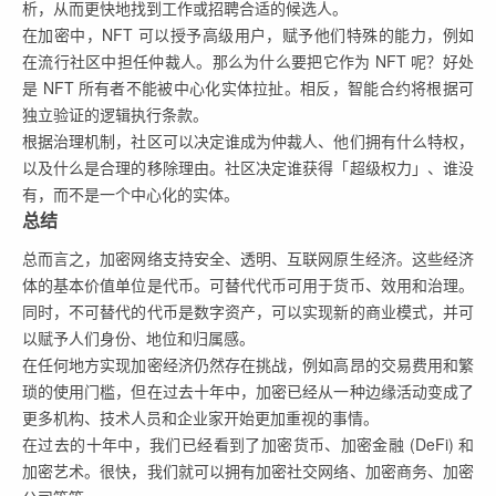
析，从而更快地找到工作或招聘合适的候选人。
在加密中，NFT 可以授予高级用户，赋予他们特殊的能力，例如
在流行社区中担任仲裁人。那么为什么要把它作为 NFT 呢？好处
是 NFT 所有者不能被中心化实体拉扯。相反，智能合约将根据可
独立验证的逻辑执行条款。
根据治理机制，社区可以决定谁成为仲裁人、他们拥有什么特权，
以及什么是合理的移除理由。社区决定谁获得「超级权力」、谁没
有，而不是一个中心化的实体。
总结
总而言之，加密网络支持安全、透明、互联网原生经济。这些经济
体的基本价值单位是代币。可替代代币可用于货币、效用和治理。
同时，不可替代的代币是数字资产，可以实现新的商业模式，并可
以赋予人们身份、地位和归属感。
在任何地方实现加密经济仍然存在挑战，例如高昂的交易费用和繁
琐的使用门槛，但在过去十年中，加密已经从一种边缘活动变成了
更多机构、技术人员和企业家开始更加重视的事情。
在过去的十年中，我们已经看到了加密货币、加密金融 (DeFi) 和
加密艺术。很快，我们就可以拥有加密社交网络、加密商务、加密