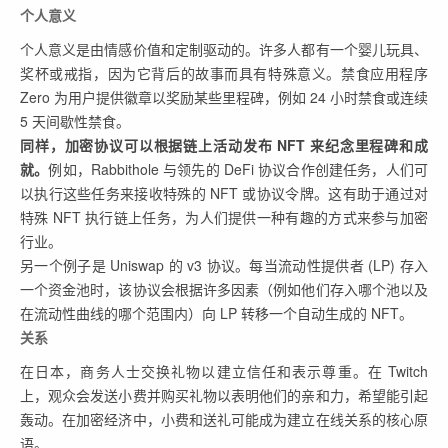
个人意义
个人意义是由情感价值和定制驱动的。许多人都有一个婴儿玩具、
奖杯或戒指，因为它背后的故事而具有特殊意义。禁食应用程序
Zero 为用户提供徽章以奖励某些里程碑，例如 24 小时禁食或连续
5 天间歇性禁食。
同样，加密协议可以根据链上活动发布 NFT 来纪念里程碑和成
就。
例如，Rabbithole 与领先的 DeFi 协议合作创建任务，人们可
以执行这些任务来接收特殊的 NFT 或协议令牌。这有助于通过对
特殊 NFT 执行链上任务，为人们提供一种有趣的方式来参与加密
行业。
另一个例子是 Uniswap 的 v3 协议。每当流动性提供者 (LP) 存入
一个资金池时，该协议会根据许多因素（例如他们存入哪个池以及
在流动性曲线的哪个范围内）向 LP 转移一个自动生成的 NFT。
关系
在日本，商务人士交换礼物以建立信任和表示尊重。在 Twitch
上，观众会发送小费并购买礼物以表明他们的亲和力，希望能引起
轰动。在加密经济中，小费和送礼可能成为建立在线关系的核心原
语。