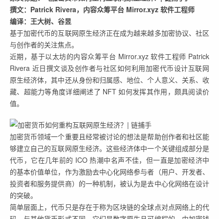
撰文：Patrick Rivera，内容众筹平台 Mirror.xyz 软件工程师
编译：王大树、谷昱
基于加密代币的互联网原生经济正在成为越来越多加密协议、社区
与创作者的关注焦点。
近期，基于以太坊的内容众筹平台 Mirror.xyz 软件工程师 Patrick
Rivera 近日撰文谈及创作者与社区如何利用加密代币设计互联网
原生经济体，其中还从身份和归属感、地位、个人意义、关系、收
藏、超能力等角度详细阐述了 NFT 如何发挥其作用，颇具阅读价
值。
加密货币领域一个重要且经常被讨论的想法是帮助创作者和社区能
够建立自己的互联网原生经济。这些经济体中一个关键组成部分是
代币，它在几年前的 ICO 热潮中名声不佳，但一直是加密经济中
的基本价值单位，作为激励去中心化网络参与者（用户、开发者、
投资者和服务提供商）的一种机制，被认为是去中心化网络在设计
的突破。
简单层面上，代币只是存在于称为区块链的全球点对点网络上的代
码，与其他货币形式不同，它们是数字原生且可编程的，由加密钱