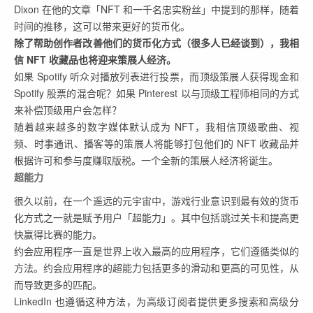
Dixon 在他的文章「NFT 和一千名忠实粉丝」中提到的那样，随着
时间的推移，这可以带来更好的货币化。
除了帮助创作者改善他们的货币化方式（很多人已经谈到），我相
信 NFT 收藏品也将迎来策展人经济。
如果 Spotify 听众对播放列表进行投票，而顶级策展人获得现金和
Spotify 股票的混合呢？如果 Pinterest 以与顶级工程师相同的方式
来补偿顶级用户会怎样？
随着越来越多的数字媒体默认成为 NFT，我相信顶级歌曲、视
频、时事通讯、播客等的策展人将能够打包他们的 NFT 收藏品并
根据许可和参与度赚取版税。一个全新的策展人经济将诞生。
超能力
很久以前，在一个遥远的元宇宙中，游戏行业意识到最有效的货币
化方式之一就是赋予用户「超能力」。其中包括跳过关卡和提高更
快赢得比赛的能力。
约会应用程序一直是世界上收入最高的应用程序，它们遵循类似的
方法。约会应用程序的超能力包括更多的滑动和更高的可见性，从
而导致更多的匹配。
LinkedIn 也遵循这种方法，为高级订阅者提供更多搜索和高级分