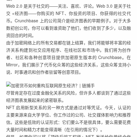
Web 2.0 是关于社交的——关注、喜欢、评论。Web 3.0 是关于社
交 +经济图——你购买的 NFT、你投资的项目、你获得的社交代
币。Crunchbase 上的公司简介是经济图表的早期例子。对于大多
数初创公司，你可以看到谁资助了他们，他们收到了多少，以及融
资回合的时间。
由于加密网络上的所有交易都在链上结算，我们将能够将丰富的经
济关系构建到社交应用程序、在线社区和市场中。我们将为创作
者、社区和各种创意项目提供加密原生版本的 Crunchbase。在
Mirror，我们展示了代币化众筹的这些经济关系，这些众筹支持小
说、时事通讯和创作者驻留等创意项目。
尽管肯定存在过度金融化关系的风险，但许多人都谈到了通过这些
经济图表发展起来的紧密联系。
NFT 启用新型关系的另一种方式是通过对等凭证。今天，认证的
主要来源来自大学学位、你工作过的公司、社交媒体影响力和推荐
信。这些是低效的认证形式：它们要么不是很具体，要么需要花费
大量时间和精力才能变得清晰（在引用的情况下）。
但是，如果你可以将「顶级后端工程师」NFT 发送给你曾经合作