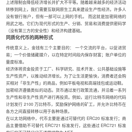
上述限制会降低经济增长并扩大不平等。随着越来越多的经济活动
转移到网上，我们需要互联网原生工具来建设生产性经济。许多人
没有银行账户，但有一部可以上网的手机。 而这就是加密网络的
用武之地。它们为现代形式的生产、分销、贸易和消费提供密码学
（没有第三方的安全性）和经济构建基础。
同质化代币的两种形式
传统意义上，金钱有三个主要目的： 一个交流的平台，以促进贸
易；一个价值储藏媒介，以在特定时间段内保存财富；账户单位的
量度标准。
经济体将资金投资于工厂、科学研究、技术开发、公共基础设施等
生产性资产，以推动经济增长。为了让生活更愉快，消费者还会购
买相对「非生产性」的商品，例如平板电视和高端钱包或运动鞋。
加密经济遵循类似的动态。货币通过发行政策流通，并沿着一系列
生产性和非生产性资产进行再投资。例如，运行比特币网络的代码
计划发行 2100 万比特币，奖励保护网络的矿工，并允许比特币在
各方之间直接转移以用于各种场景。
在以太坊网络中，代币主要是通过可替代的 ERC20 标准发行；商
品主要借助不可替代 ERC721 标准发行，这些通过 ERC721 标准