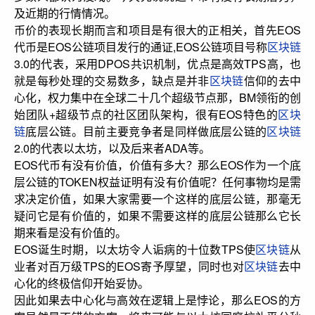
及近期的行情情况。
币价的表现长期而言和项目是有很大的正相关，首先EOS
代币是EOS公链项目发行的通证,EOS公链项目号称
区块链
3.0的代表，采用DPOS共识机制，优点是高效TPS高，也
就是每秒处理的交易数多，缺点是并非
区块链
信仰的去中
心化，权力集中在全球二十几个超级节点那，BM领衔的创
始团队+超级节点的社区团队架构，很有EOS特色的
区块
链
底层公链。目前主要竞争者是同样做底层公链的
区块链
2.0的代表以太坊，以及后来者ADA等。
EOS代币有没有价值，价值有多大？那么EOS作为一个底
层公链的TOKEN权益证明有没有价值呢？任何事物均是需
求决定价值，如果大家需要一个这样的底层公链，那毫无
疑问它是有价值的，如果不需要这样的底层公链那么它长
期来看是没有价值的。
EOS诞生时期，以太坊令人诟病的十位数TPS使
区块链
从
业者对百万级TPS的EOS寄予厚望，同时也对
区块链
去中
心化的终极信仰开始妥协。
因此如果去中心化与高效在逻辑上是悖论，那么EOS的方