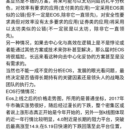
案显然是不错的方案，将来可能与以太坊同庭抗礼平分秋
色，对效率有要求的应用(支付类的应用)一定采用EOS类
似的公链(但不一定是EOS,除非它一直领先)，对安全性要
求高但对效率没有太多要求的应用(证券类的应用)将采用
以太坊类似的公链(不一定就是以太坊，除非它一直领
先)。
另一种情况，如果去中心化与高效在逻辑上是不是悖论或
者能通过其他方案或技术来弥补甚至解决，那么届时EOS
将很尴尬，长远来看这种向去中心化妥协的方案甚至是没
有需求的。
当然也不能一成不变的分析EOS，发展的眼光看问题，最
终决定是否值得长期持有的关键因素还是领头人的战略及
团队的执行力。
EOS行情情况：
Eos上线之后的价格走势图，所用的是普通坐标，2017年
牛市确实涨势很好，随后经过漫长的下跌，整个密集区或
者说上涨形态真正开始是今年开始的，另外一张k线图体现
的近一年行情比较明显，4.0附近是长期的阻力平台，突破
后最高涨至14.9,在5.19日快速的下跌回落至此平台位置，