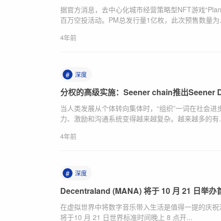
据官方消息，去中心化城市经营策略型NFT游戏“Plane
百万空投活动。PM总发行量1亿枚，此次预售数量为..
4年前
#
深度
分权的高级实施：Seener chain推出Seen
当人类发展从个体转向集体时，“组织”一词在社会进
力、激励和沟通系统变得越来越复杂。越来越多的有..
4年前
#
深度
Decentraland (MANA) 将于 10 月 21 日
在虚拟世界中将数字音乐带入生活是值得一提的庆祝活动。Decent
将于10 月 21 日世界标准时间晚上 8 点开...