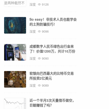
深度
9126
So easy！非技术人员也能学会
的土狗防骗技巧！
深度
9096
成都数字人民币绿色出行金来
了！价值1200万，共计10万份
深度
9090
软银向巴西最大的比特币交易
所投资2亿美元
深度
9089
近一个半月3次天量借币做空，
巨鲸赚钱了吗？