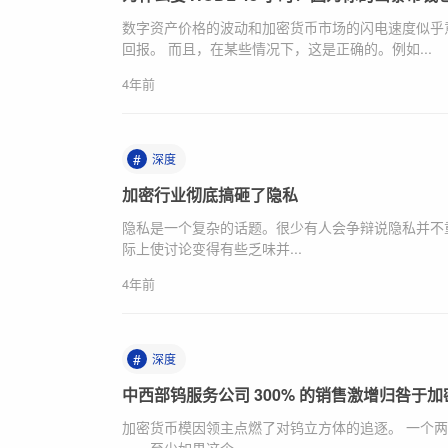
数字资产价格的波动和加密货币市场的闪电速度似乎
回报。 而且，在某些情况下，这是正确的。例如...
4年前
#
深度
加密行业彻底搞砸了隐私
隐私是一个复杂的话题。很少有人会争辩说隐私并不
际上使讨论变得有些乏味并...
4年前
#
深度
中西部钨服务公司 300% 的销售激增归咎于
加密货币模因领主点燃了对钨立方体的追逐。 一个两天前