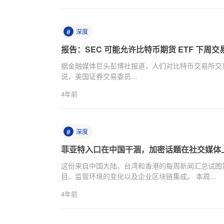
#
深度
报告：SEC 可能允许比特币期货 ETF 下周交
据金融媒体巨头彭博社报道，人们对比特币交易所交易
说，美国证券交易委员...
4年前
#
深度
菲亚特入口在中国干涸，加密话题在社交媒体
这份来自中国大陆、台湾和香港的每周新闻汇总试图
目、监管环境的变化以及企业区块链集成。 本周...
4年前