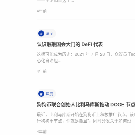
——至少如果这个...
4年前
#
深度
认识敲敲国会大门的 DeFi 代表
这很可能成为历史：2021 年 7 月 28 日，众议员 Ted
心化自治组...
4年前
#
深度
狗狗币联合创始人比利马库斯推动 DOGE 节
最近，比利马库斯开始在狗狗币上积极推广节点。该
行狗狗币节点，你就是撒旦”，同时分发关于如何设...
4年前