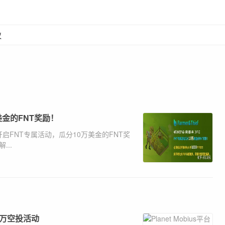
议
万美金的FNT奖励！
TC）开启FNT专属活动，瓜分10万美金的FNT奖
...
和百万空投活动