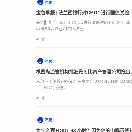
#
深度
金色早报 | 法兰西银行对CBDC进行国债试验
头条▌法兰西银行对CBDC进行国债试验10月20日消
(CBDC)，以在测试区块链...
4年前
#
深度
根西岛监管机构批准雅可比资产管理公司推出比
总部位于伦敦的多资产投资平台 Jacobi Asset Ma
币 ( BTC ) 交易...
4年前
#
深度
为什么要 HODL 48 小时？因为你的山寨币