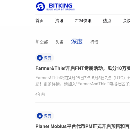
首页
资讯
7*24快讯
热点
会
深度
全部
头条
行情
#
深度
Farmer&Thief开启FNT专属活动，瓜分10
Farmer&Thief将在4月28日7点-5月5日7点（U
励！更多详情，请加入“FarmerAndThief”电报社区了解
4年前
#
深度
Planet Mobius平台代币PM正式开启预售