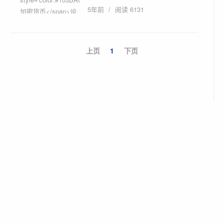
5年前
/
阅读 6131
币如何重构互联网原生经济？| 链捕
手》 ...
上页
1
下页